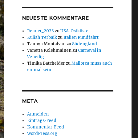
NEUESTE KOMMENTARE
Reader_2023
zu
USA-Ostküste
Kuliah Terbaik
zu
Italien Rundfahrt
Taunya Montalvan
zu
Südengland
Vanetta Kolehmainen
zu
Carneval in
Venedig
Timika Batchelder
zu
Mallorca muss auch
einmal sein
META
Anmelden
Eintrags-Feed
Kommentar-Feed
WordPress.org