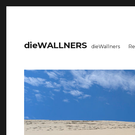
dieWALLNERS
dieWallners
Re