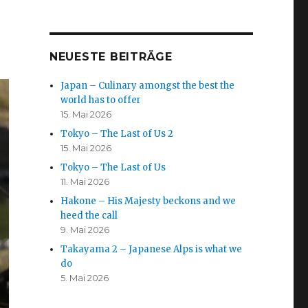
NEUESTE BEITRÄGE
Japan – Culinary amongst the best the
world has to offer
15. Mai 2026
Tokyo – The Last of Us 2
15. Mai 2026
Tokyo – The Last of Us
11. Mai 2026
Hakone – His Majesty beckons and we
heed the call
9. Mai 2026
Takayama 2 – Japanese Alps is what we
do
5. Mai 2026