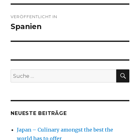
Beitragsnavigation
VERÖFFENTLICHT IN
Spanien
SU
Suche
nach:
NEUESTE BEITRÄGE
Japan – Culinary amongst the best the
world has to offer