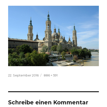
Veröffentlicht
Volle
22. September 2016
886 × 591
am
Größe
Schreibe einen Kommentar