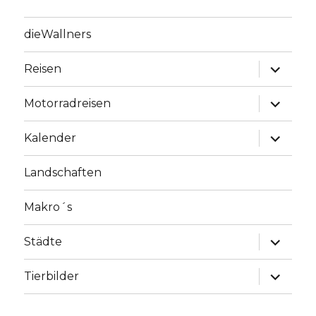
dieWallners
Unterme
Reisen
anzeige
Unterme
Motorradreisen
anzeige
Unterme
Kalender
anzeige
Landschaften
Makro´s
Unterme
Städte
anzeige
Unterme
Tierbilder
anzeige