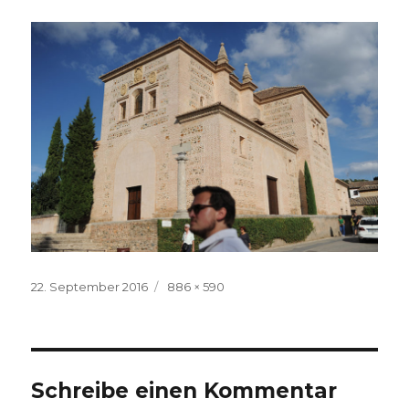
Veröffentlicht
Volle
22. September 2016
886 × 590
am
Größe
Schreibe einen Kommentar