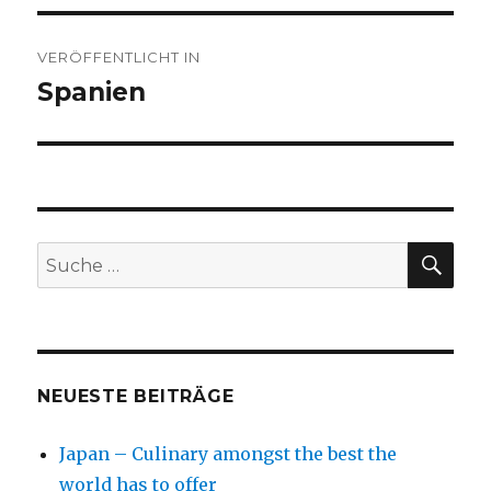
Beitragsnavigation
VERÖFFENTLICHT IN
Spanien
SU
Suche
nach:
NEUESTE BEITRÄGE
Japan – Culinary amongst the best the
world has to offer