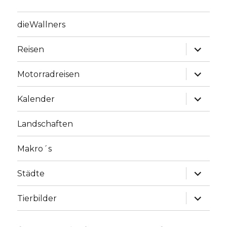
dieWallners
Unterme
Reisen
anzeige
Unterme
Motorradreisen
anzeige
Unterme
Kalender
anzeige
Landschaften
Makro´s
Unterme
Städte
anzeige
Unterme
Tierbilder
anzeige