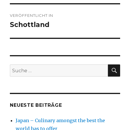
Beitragsnavigation
VERÖFFENTLICHT IN
Schottland
SU
Suche
nach:
NEUESTE BEITRÄGE
Japan – Culinary amongst the best the
world has to offer