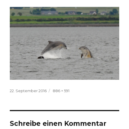
Veröffentlicht
Volle
22. September 2016
886 × 591
am
Größe
Schreibe einen Kommentar