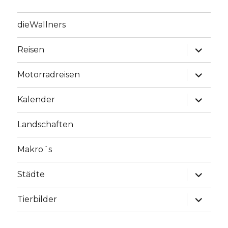
dieWallners
Unterme
Reisen
anzeige
Unterme
Motorradreisen
anzeige
Unterme
Kalender
anzeige
Landschaften
Makro´s
Unterme
Städte
anzeige
Unterme
Tierbilder
anzeige