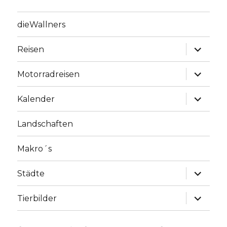
dieWallners
Unterme
Reisen
anzeige
Unterme
Motorradreisen
anzeige
Unterme
Kalender
anzeige
Landschaften
Makro´s
Unterme
Städte
anzeige
Unterme
Tierbilder
anzeige