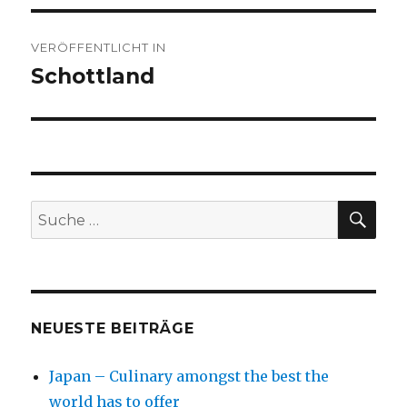
Beitragsnavigation
VERÖFFENTLICHT IN
Schottland
SU
Suche
nach:
NEUESTE BEITRÄGE
Japan – Culinary amongst the best the
world has to offer