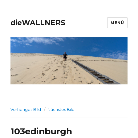
dieWALLNERS
MENÜ
Vorheriges Bild
Nächstes Bild
103edinburgh