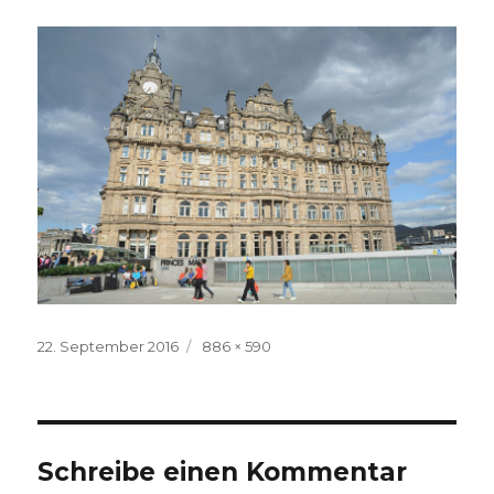
Veröffentlicht
Volle
22. September 2016
886 × 590
am
Größe
Schreibe einen Kommentar