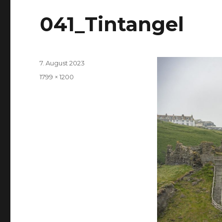
041_Tintangel
Veröffentlicht
7. August 2023
am
Volle
1799 × 1200
Größe