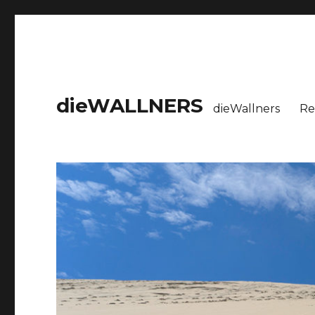
dieWALLNERS
dieWallners
Re