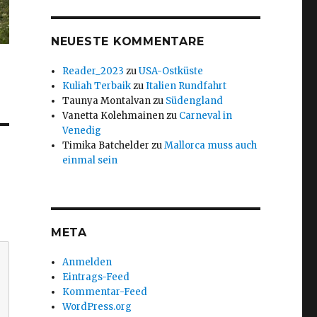
NEUESTE KOMMENTARE
Reader_2023
zu
USA-Ostküste
Kuliah Terbaik
zu
Italien Rundfahrt
Taunya Montalvan
zu
Südengland
Vanetta Kolehmainen
zu
Carneval in
Venedig
Timika Batchelder
zu
Mallorca muss auch
einmal sein
META
Anmelden
Eintrags-Feed
Kommentar-Feed
WordPress.org