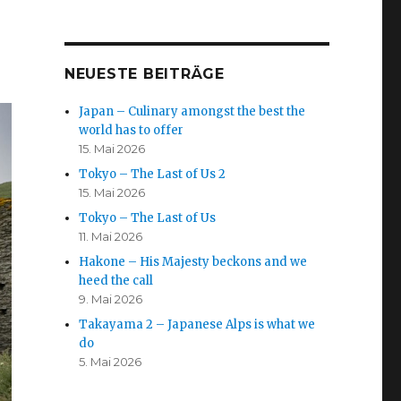
NEUESTE BEITRÄGE
Japan – Culinary amongst the best the
world has to offer
15. Mai 2026
Tokyo – The Last of Us 2
15. Mai 2026
Tokyo – The Last of Us
11. Mai 2026
Hakone – His Majesty beckons and we
heed the call
9. Mai 2026
Takayama 2 – Japanese Alps is what we
do
5. Mai 2026