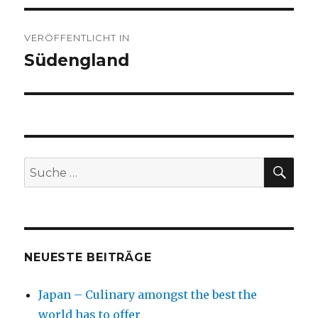
Beitragsnavigation
VERÖFFENTLICHT IN
Südengland
SU
Suche
nach:
NEUESTE BEITRÄGE
Japan – Culinary amongst the best the
world has to offer