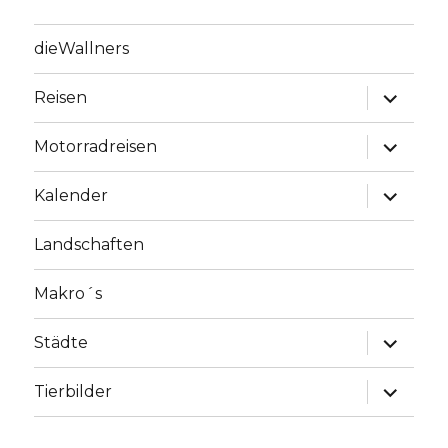
dieWallners
Unterme
Reisen
anzeige
Unterme
Motorradreisen
anzeige
Unterme
Kalender
anzeige
Landschaften
Makro´s
Unterme
Städte
anzeige
Unterme
Tierbilder
anzeige