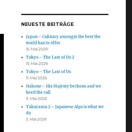
NEUESTE BEITRÄGE
Japan – Culinary amongst the best the
world has to offer
15. Mai 2026
Tokyo – The Last of Us 2
15. Mai 2026
Tokyo – The Last of Us
11. Mai 2026
Hakone – His Majesty beckons and we
heed the call
9. Mai 2026
Takayama 2 – Japanese Alps is what we
do
5. Mai 2026