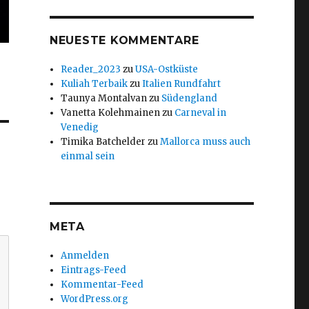
NEUESTE KOMMENTARE
Reader_2023
zu
USA-Ostküste
Kuliah Terbaik
zu
Italien Rundfahrt
Taunya Montalvan
zu
Südengland
Vanetta Kolehmainen
zu
Carneval in
Venedig
Timika Batchelder
zu
Mallorca muss auch
einmal sein
META
Anmelden
Eintrags-Feed
Kommentar-Feed
WordPress.org