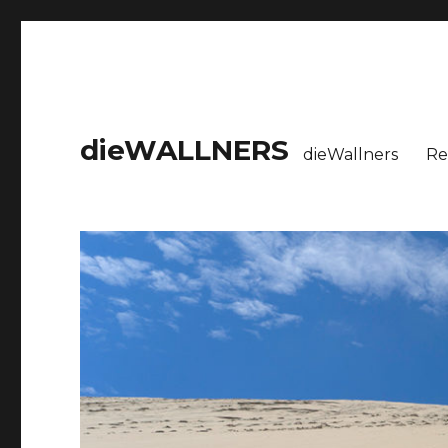
dieWALLNERS
dieWallners
Re