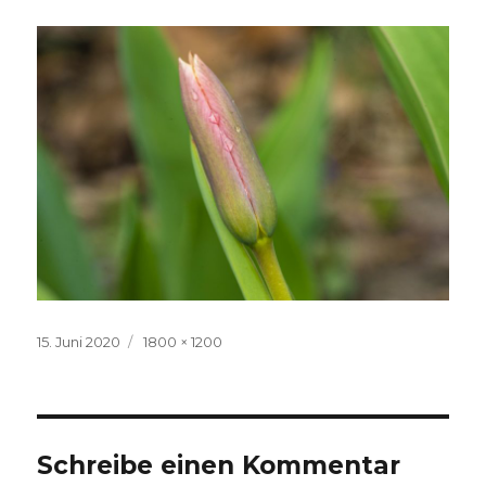
Veröffentlicht
Volle
15. Juni 2020
1800 × 1200
am
Größe
Schreibe einen Kommentar