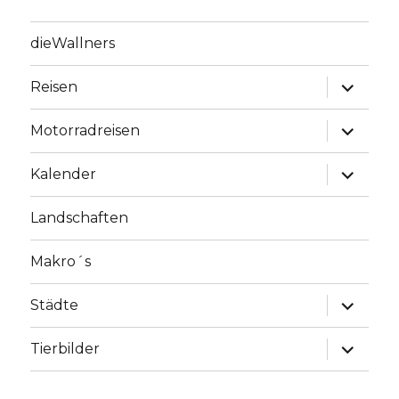
dieWallners
Unterme
Reisen
anzeige
Unterme
Motorradreisen
anzeige
Unterme
Kalender
anzeige
Landschaften
Makro´s
Unterme
Städte
anzeige
Unterme
Tierbilder
anzeige