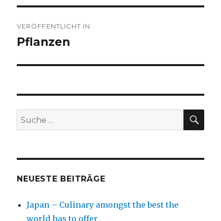
Beitragsnavigation
VERÖFFENTLICHT IN
Pflanzen
SU
Suche
nach:
NEUESTE BEITRÄGE
Japan – Culinary amongst the best the
world has to offer