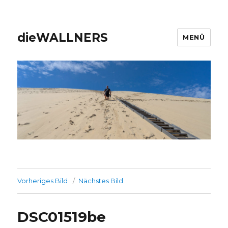
dieWALLNERS
MENÜ
Vorheriges Bild
Nächstes Bild
DSC01519be