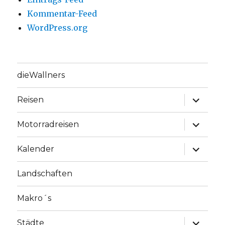
Kommentar-Feed
WordPress.org
dieWallners
Unterme
Reisen
anzeige
Unterme
Motorradreisen
anzeige
Unterme
Kalender
anzeige
Landschaften
Makro´s
Unterme
Städte