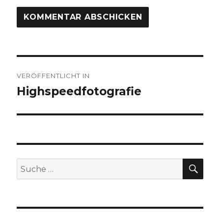
Beitragsnavigation
VERÖFFENTLICHT IN
Highspeedfotografie
SU
Suche
nach: