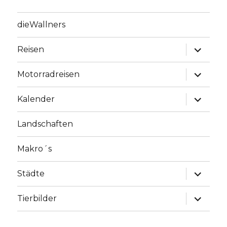
dieWallners
Unterme
Reisen
anzeige
Unterme
Motorradreisen
anzeige
Unterme
Kalender
anzeige
Landschaften
Makro´s
Unterme
Städte
anzeige
Unterme
Tierbilder
anzeige