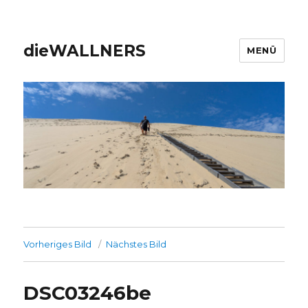
dieWALLNERS
MENÜ
Vorheriges Bild
Nächstes Bild
DSC03246be