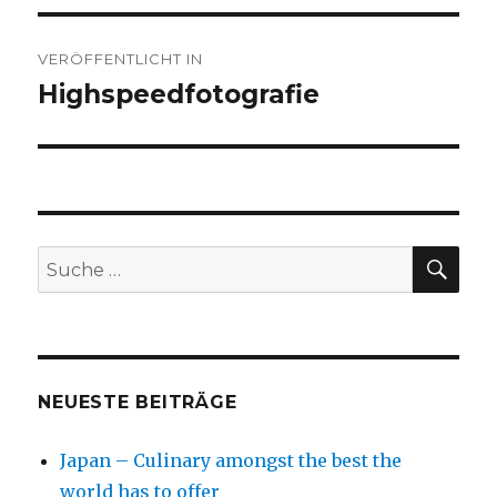
Beitragsnavigation
VERÖFFENTLICHT IN
Highspeedfotografie
SU
Suche
nach:
NEUESTE BEITRÄGE
Japan – Culinary amongst the best the
world has to offer