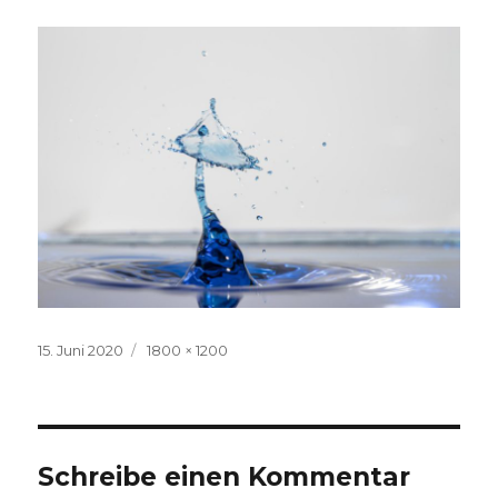
Veröffentlicht
Volle
15. Juni 2020
1800 × 1200
am
Größe
Schreibe einen Kommentar