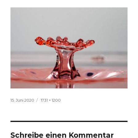
Veröffentlicht
Volle
15. Juni 2020
1731 × 1200
am
Größe
Schreibe einen Kommentar