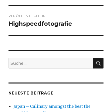
Beitragsnavigation
VERÖFFENTLICHT IN
Highspeedfotografie
SU
Suche
nach:
NEUESTE BEITRÄGE
Japan – Culinary amongst the best the