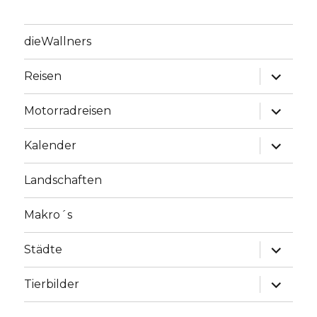
dieWallners
Unterme
Reisen
anzeige
Unterme
Motorradreisen
anzeige
Unterme
Kalender
anzeige
Landschaften
Makro´s
Unterme
Städte
anzeige
Unterme
Tierbilder
anzeige