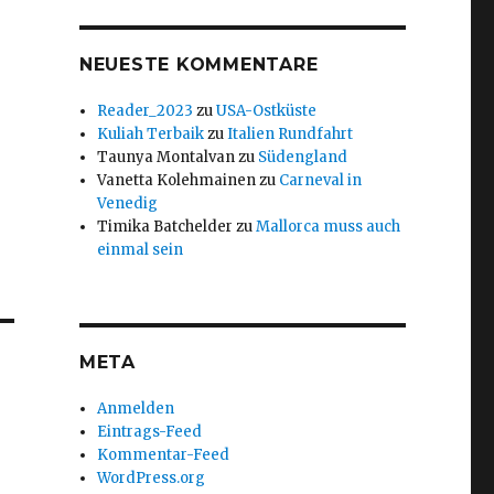
NEUESTE KOMMENTARE
Reader_2023
zu
USA-Ostküste
Kuliah Terbaik
zu
Italien Rundfahrt
Taunya Montalvan
zu
Südengland
Vanetta Kolehmainen
zu
Carneval in
Venedig
Timika Batchelder
zu
Mallorca muss auch
einmal sein
META
Anmelden
Eintrags-Feed
Kommentar-Feed
WordPress.org