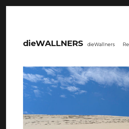
dieWALLNERS
dieWallners
Re