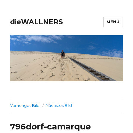
dieWALLNERS
MENÜ
Vorheriges Bild
Nächstes Bild
796dorf-camarque