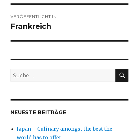
Beitragsnavigation
VERÖFFENTLICHT IN
Frankreich
SU
Suche
nach:
NEUESTE BEITRÄGE
Japan – Culinary amongst the best the
world has to offer