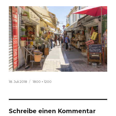
Veröffentlicht
Volle
18. Juli 2018
1800 × 1200
am
Größe
Schreibe einen Kommentar