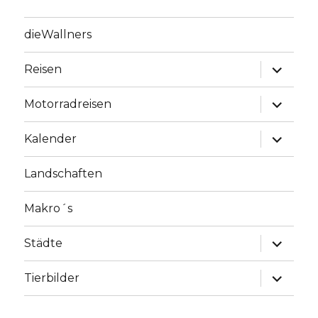
dieWallners
Unterme
Reisen
anzeige
Unterme
Motorradreisen
anzeige
Unterme
Kalender
anzeige
Landschaften
Makro´s
Unterme
Städte
anzeige
Unterme
Tierbilder
anzeige