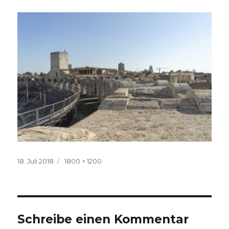
Veröffentlicht
Volle
18. Juli 2018
1800 × 1200
am
Größe
Schreibe einen Kommentar