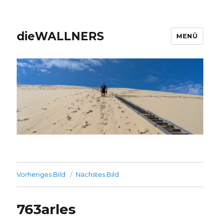
dieWALLNERS
MENÜ
Vorheriges Bild
Nächstes Bild
763arles