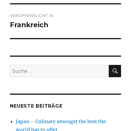
Beitragsnavigation
VERÖFFENTLICHT IN
Frankreich
SU
Suche
nach:
NEUESTE BEITRÄGE
Japan – Culinary amongst the best the
world has to offer