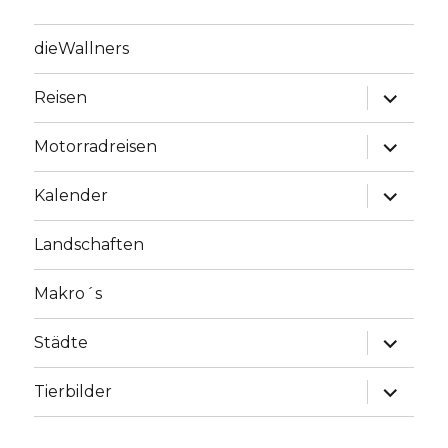
dieWallners
Unterme
Reisen
anzeige
Unterme
Motorradreisen
anzeige
Unterme
Kalender
anzeige
Landschaften
Makro´s
Unterme
Städte
anzeige
Unterme
Tierbilder
anzeige