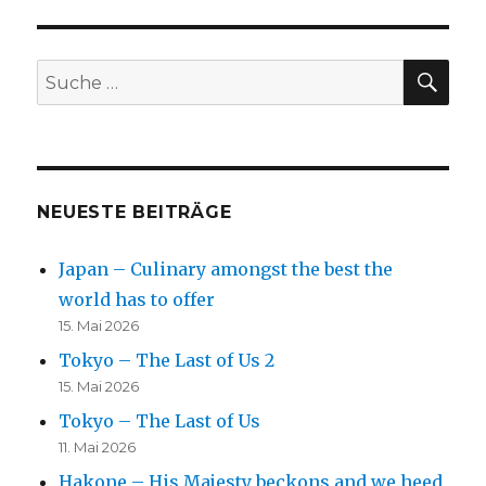
SU
Suche
nach:
NEUESTE BEITRÄGE
Japan – Culinary amongst the best the
world has to offer
15. Mai 2026
Tokyo – The Last of Us 2
15. Mai 2026
Tokyo – The Last of Us
11. Mai 2026
Hakone – His Majesty beckons and we heed