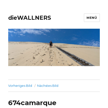
dieWALLNERS
MENÜ
Vorheriges Bild
Nächstes Bild
674camarque