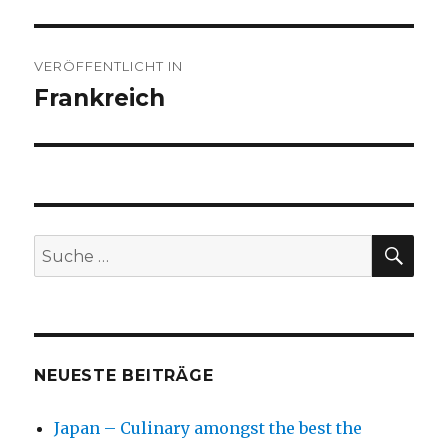
Beitragsnavigation
VERÖFFENTLICHT IN
Frankreich
SU
Suche
nach:
NEUESTE BEITRÄGE
Japan – Culinary amongst the best the