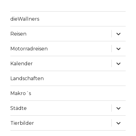
dieWallners
Unterme
Reisen
anzeige
Unterme
Motorradreisen
anzeige
Unterme
Kalender
anzeige
Landschaften
Makro´s
Unterme
Städte
anzeige
Unterme
Tierbilder
anzeige