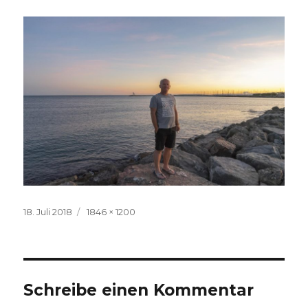
Veröffentlicht
Volle
18. Juli 2018
1846 × 1200
am
Größe
Schreibe einen Kommentar