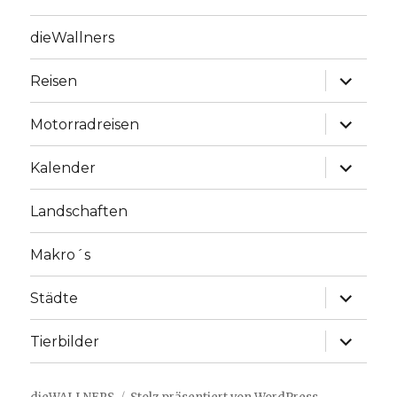
dieWallners
Unterme
Reisen
anzeige
Unterme
Motorradreisen
anzeige
Unterme
Kalender
anzeige
Landschaften
Makro´s
Unterme
Städte
anzeige
Unterme
Tierbilder
anzeige