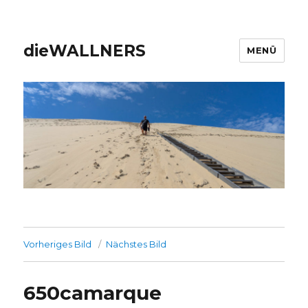
dieWALLNERS
MENÜ
Vorheriges Bild
Nächstes Bild
650camarque