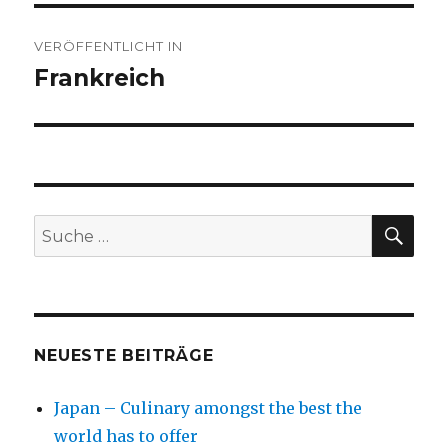
Beitragsnavigation
VERÖFFENTLICHT IN
Frankreich
SU
Suche
nach:
NEUESTE BEITRÄGE
Japan – Culinary amongst the best the
world has to offer