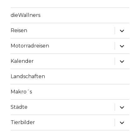
dieWallners
Unterme
Reisen
anzeige
Unterme
Motorradreisen
anzeige
Unterme
Kalender
anzeige
Landschaften
Makro´s
Unterme
Städte
anzeige
Unterme
Tierbilder
anzeige