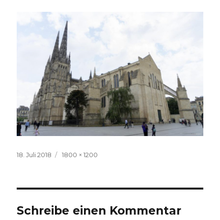
Veröffentlicht
Volle
18. Juli 2018
1800 × 1200
am
Größe
Schreibe einen Kommentar