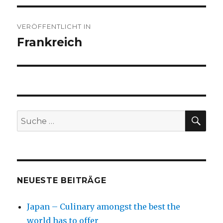
Beitragsnavigation
VERÖFFENTLICHT IN
Frankreich
SU
Suche
nach:
NEUESTE BEITRÄGE
Japan – Culinary amongst the best the
world has to offer