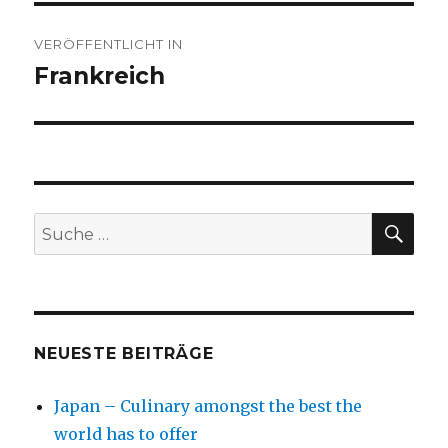
Beitragsnavigation
VERÖFFENTLICHT IN
Frankreich
SU
Suche
nach:
NEUESTE BEITRÄGE
Japan – Culinary amongst the best the
world has to offer