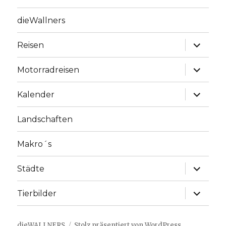
dieWallners
Unterme
Reisen
anzeige
Unterme
Motorradreisen
anzeige
Unterme
Kalender
anzeige
Landschaften
Makro´s
Unterme
Städte
anzeige
Unterme
Tierbilder
anzeige
dieWALLNERS
Stolz präsentiert von WordPress