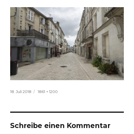
Veröffentlicht
Volle
18. Juli 2018
1861 × 1200
am
Größe
Schreibe einen Kommentar