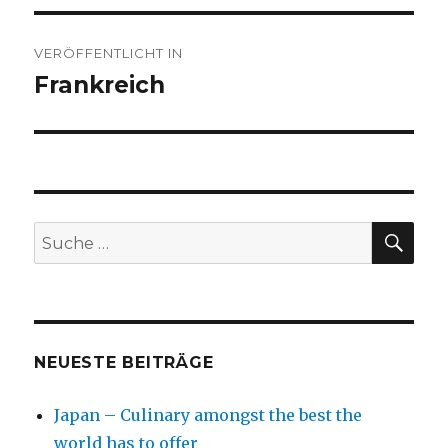
Beitragsnavigation
VERÖFFENTLICHT IN
Frankreich
SU
Suche
nach:
NEUESTE BEITRÄGE
Japan – Culinary amongst the best the
world has to offer