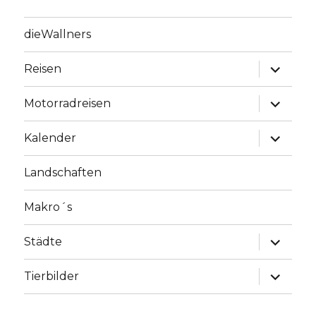
dieWallners
Unterme
Reisen
anzeige
Unterme
Motorradreisen
anzeige
Unterme
Kalender
anzeige
Landschaften
Makro´s
Unterme
Städte
anzeige
Unterme
Tierbilder
anzeige