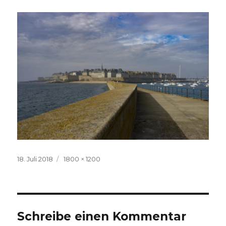
Veröffentlicht
Volle
18. Juli 2018
1800 × 1200
am
Größe
Schreibe einen Kommentar