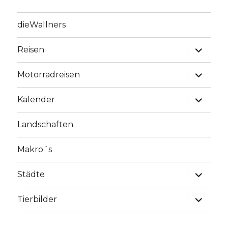
dieWallners
Unterme
Reisen
anzeige
Unterme
Motorradreisen
anzeige
Unterme
Kalender
anzeige
Landschaften
Makro´s
Unterme
Städte
anzeige
Unterme
Tierbilder
anzeige