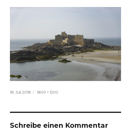
Veröffentlicht
Volle
18. Juli 2018
1800 × 1200
am
Größe
Schreibe einen Kommentar