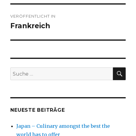
Beitragsnavigation
VERÖFFENTLICHT IN
Frankreich
SU
Suche
nach:
NEUESTE BEITRÄGE
Japan – Culinary amongst the best the
world has to offer