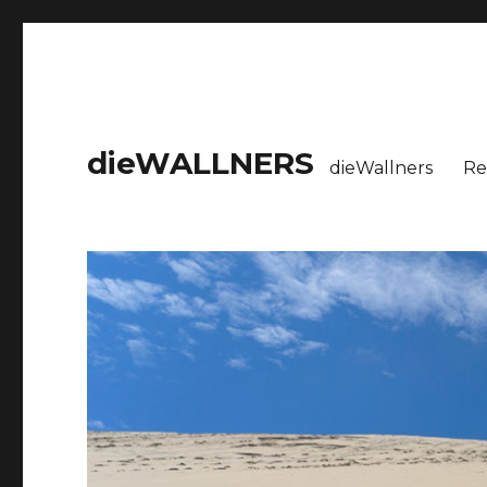
dieWALLNERS
dieWallners
Re