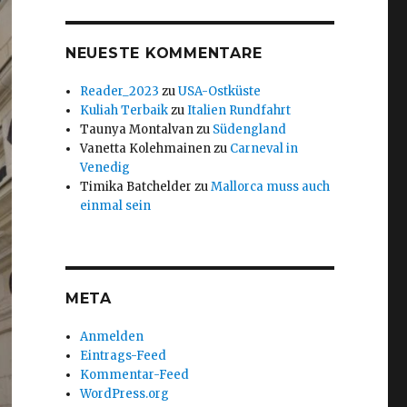
NEUESTE KOMMENTARE
Reader_2023
zu
USA-Ostküste
Kuliah Terbaik
zu
Italien Rundfahrt
Taunya Montalvan
zu
Südengland
Vanetta Kolehmainen
zu
Carneval in
Venedig
Timika Batchelder
zu
Mallorca muss auch
einmal sein
META
Anmelden
Eintrags-Feed
Kommentar-Feed
WordPress.org