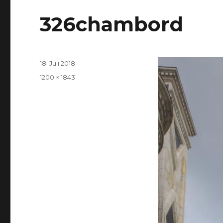
326chambord
Veröffentlicht
18. Juli 2018
am
Volle
1200 × 1843
Größe