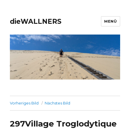
dieWALLNERS
MENÜ
Vorheriges Bild
Nächstes Bild
297Village Troglodytique