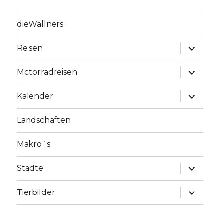
dieWallners
Unterme
Reisen
anzeige
Unterme
Motorradreisen
anzeige
Unterme
Kalender
anzeige
Landschaften
Makro´s
Unterme
Städte
anzeige
Unterme
Tierbilder
anzeige