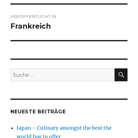
Beitragsnavigation
VERÖFFENTLICHT IN
Frankreich
SU
Suche
nach:
NEUESTE BEITRÄGE
Japan – Culinary amongst the best the
world has to offer