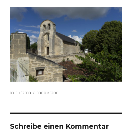
Veröffentlicht
Volle
18. Juli 2018
1800 × 1200
am
Größe
Schreibe einen Kommentar