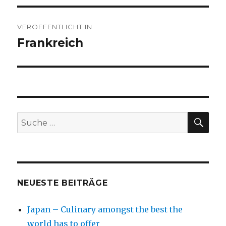
Beitragsnavigation
VERÖFFENTLICHT IN
Frankreich
SU
Suche
nach:
NEUESTE BEITRÄGE
Japan – Culinary amongst the best the
world has to offer