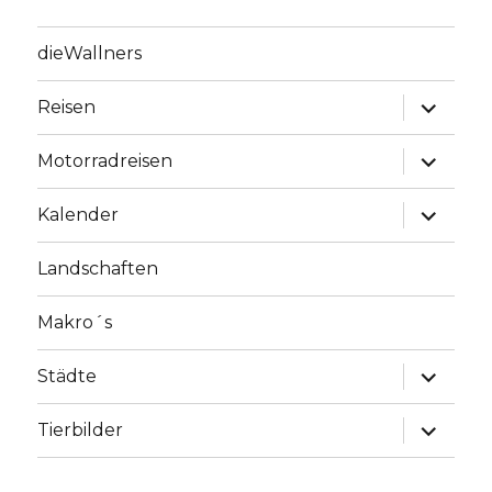
dieWallners
Unterme
Reisen
anzeige
Unterme
Motorradreisen
anzeige
Unterme
Kalender
anzeige
Landschaften
Makro´s
Unterme
Städte
anzeige
Unterme
Tierbilder
anzeige