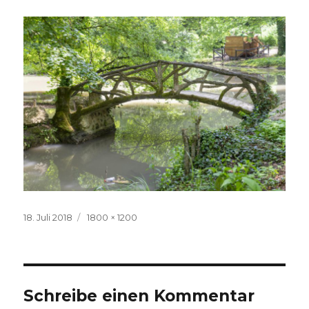
Veröffentlicht
Volle
18. Juli 2018
1800 × 1200
am
Größe
Schreibe einen Kommentar