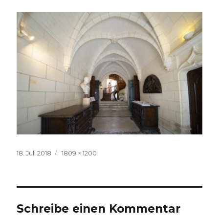
Veröffentlicht
Volle
18. Juli 2018
1809 × 1200
am
Größe
Schreibe einen Kommentar