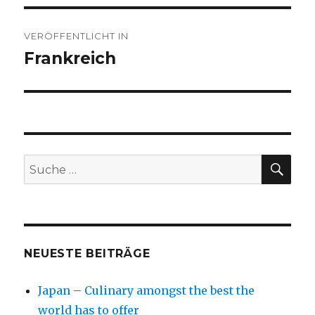
Beitragsnavigation
VERÖFFENTLICHT IN
Frankreich
SU
Suche
nach:
NEUESTE BEITRÄGE
Japan – Culinary amongst the best the
world has to offer