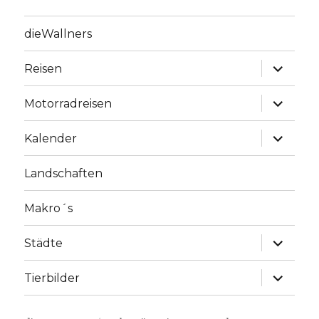
dieWallners
Unterme
Reisen
anzeige
Unterme
Motorradreisen
anzeige
Unterme
Kalender
anzeige
Landschaften
Makro´s
Unterme
Städte
anzeige
Unterme
Tierbilder
anzeige