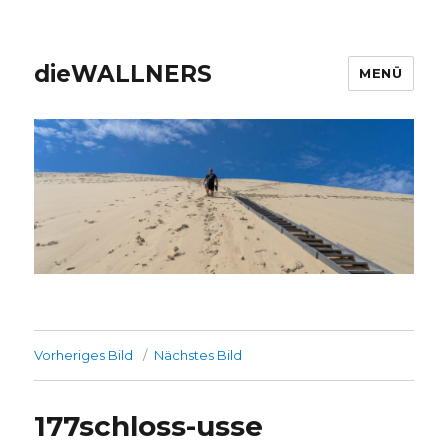
dieWALLNERS
MENÜ
Vorheriges Bild
Nächstes Bild
177schloss-usse