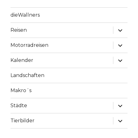
dieWallners
Unterme
Reisen
anzeige
Unterme
Motorradreisen
anzeige
Unterme
Kalender
anzeige
Landschaften
Makro´s
Unterme
Städte
anzeige
Unterme
Tierbilder
anzeige