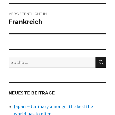
Beitragsnavigation
VERÖFFENTLICHT IN
Frankreich
SU
Suche
nach:
NEUESTE BEITRÄGE
Japan – Culinary amongst the best the
world has to offer