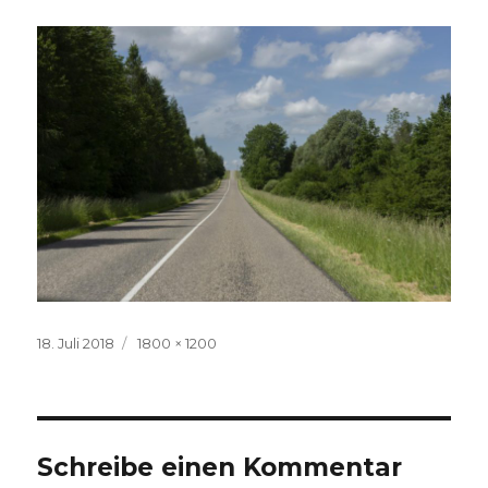
Veröffentlicht
Volle
18. Juli 2018
1800 × 1200
am
Größe
Schreibe einen Kommentar