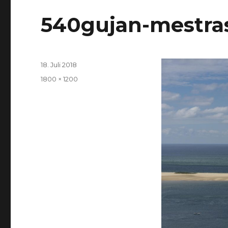
540gujan-mestra
Veröffentlicht
18. Juli 2018
am
Volle
1800 × 1200
Größe