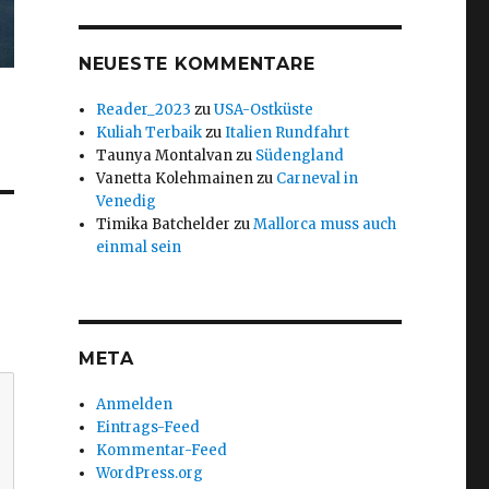
NEUESTE KOMMENTARE
Reader_2023
zu
USA-Ostküste
Kuliah Terbaik
zu
Italien Rundfahrt
Taunya Montalvan
zu
Südengland
Vanetta Kolehmainen
zu
Carneval in
Venedig
Timika Batchelder
zu
Mallorca muss auch
einmal sein
META
Anmelden
Eintrags-Feed
Kommentar-Feed
WordPress.org