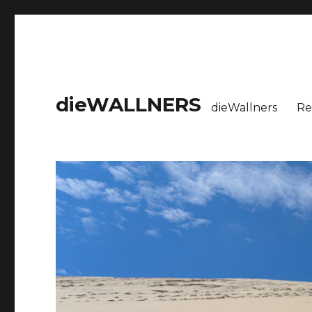
dieWALLNERS
dieWallners
Re