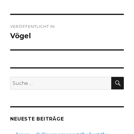
Beitragsnavigation
VERÖFFENTLICHT IN
Vögel
SU
Suche
nach:
NEUESTE BEITRÄGE