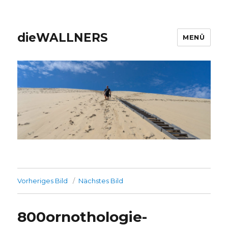
dieWALLNERS
MENÜ
Vorheriges Bild
Nächstes Bild
800ornothologie-