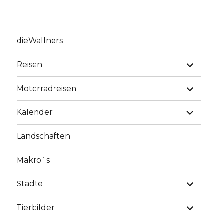
dieWallners
Unterme
Reisen
anzeige
Unterme
Motorradreisen
anzeige
Unterme
Kalender
anzeige
Landschaften
Makro´s
Unterme
Städte
anzeige
Unterme
Tierbilder
anzeige