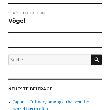
Beitragsnavigation
VERÖFFENTLICHT IN
Vögel
SU
Suche
nach:
NEUESTE BEITRÄGE
Japan – Culinary amongst the best the
world has to offer