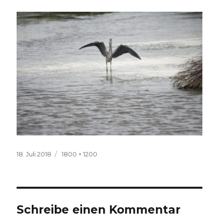
Veröffentlicht
Volle
18. Juli 2018
1800 × 1200
am
Größe
Schreibe einen Kommentar