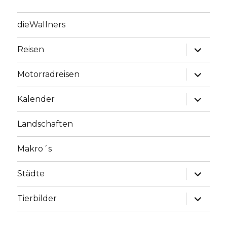
dieWallners
Unterme
Reisen
anzeige
Unterme
Motorradreisen
anzeige
Unterme
Kalender
anzeige
Landschaften
Makro´s
Unterme
Städte
anzeige
Unterme
Tierbilder
anzeige