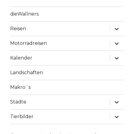
dieWallners
Unterme
Reisen
anzeige
Unterme
Motorradreisen
anzeige
Unterme
Kalender
anzeige
Landschaften
Makro´s
Unterme
Städte
anzeige
Unterme
Tierbilder
anzeige