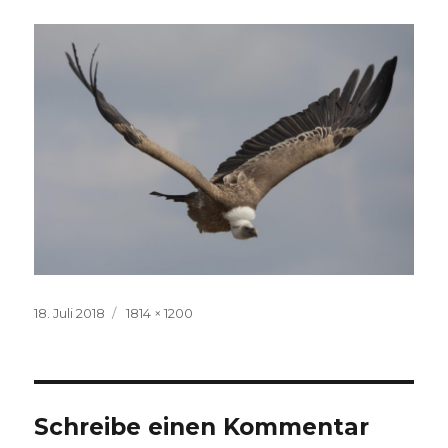
Veröffentlicht
Volle
18. Juli 2018
1814 × 1200
am
Größe
Schreibe einen Kommentar