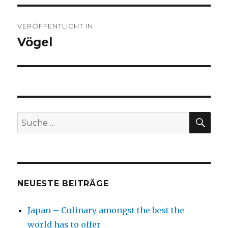
Beitragsnavigation
VERÖFFENTLICHT IN
Vögel
SU
Suche
nach:
NEUESTE BEITRÄGE
Japan – Culinary amongst the best the
world has to offer