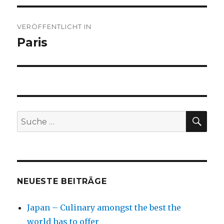
Beitragsnavigation
VERÖFFENTLICHT IN
Paris
SU
Suche
nach:
NEUESTE BEITRÄGE
Japan – Culinary amongst the best the
world has to offer