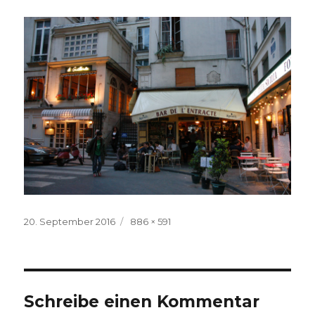
Veröffentlicht
Volle
20. September 2016
886 × 591
am
Größe
Schreibe einen Kommentar