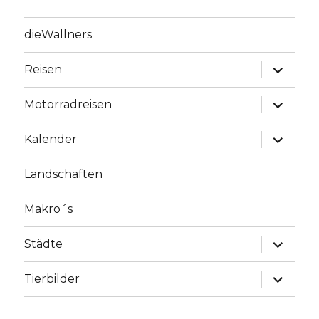
dieWallners
Unterme
Reisen
anzeige
Unterme
Motorradreisen
anzeige
Unterme
Kalender
anzeige
Landschaften
Makro´s
Unterme
Städte
anzeige
Unterme
Tierbilder
anzeige