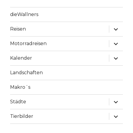
dieWallners
Unterme
Reisen
anzeige
Unterme
Motorradreisen
anzeige
Unterme
Kalender
anzeige
Landschaften
Makro´s
Unterme
Städte
anzeige
Unterme
Tierbilder
anzeige