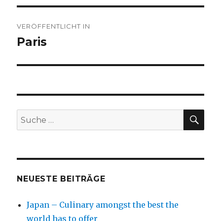
Beitragsnavigation
VERÖFFENTLICHT IN
Paris
SU
Suche
nach:
NEUESTE BEITRÄGE
Japan – Culinary amongst the best the
world has to offer