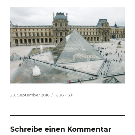
Veröffentlicht
Volle
20. September 2016
886 × 591
am
Größe
Schreibe einen Kommentar