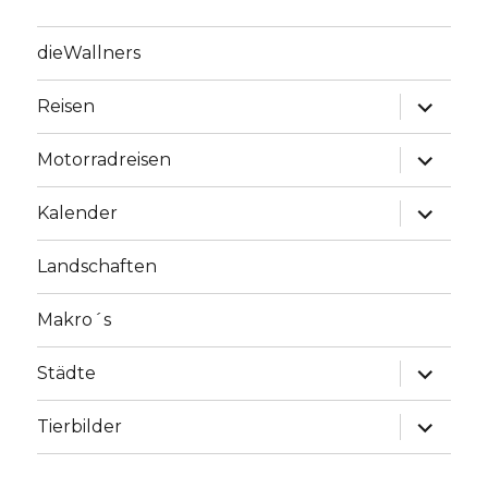
dieWallners
Unterme
Reisen
anzeige
Unterme
Motorradreisen
anzeige
Unterme
Kalender
anzeige
Landschaften
Makro´s
Unterme
Städte
anzeige
Unterme
Tierbilder
anzeige