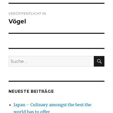
Beitragsnavigation
VERÖFFENTLICHT IN
Vögel
SU
Suche
nach:
NEUESTE BEITRÄGE
Japan – Culinary amongst the best the
world has to offer