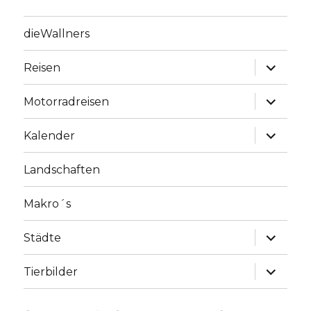
dieWallners
Unterme
Reisen
anzeige
Unterme
Motorradreisen
anzeige
Unterme
Kalender
anzeige
Landschaften
Makro´s
Unterme
Städte
anzeige
Unterme
Tierbilder
anzeige