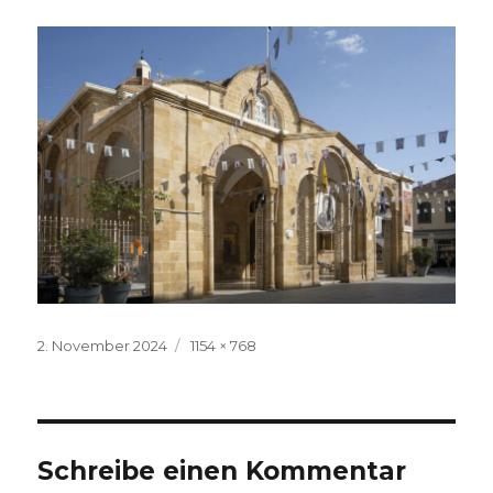
Veröffentlicht
Volle
2. November 2024
1154 × 768
am
Größe
Schreibe einen Kommentar