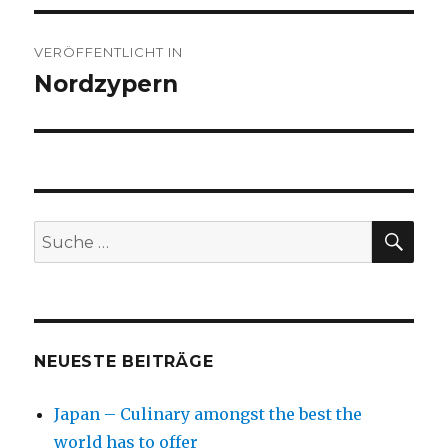
Beitragsnavigation
VERÖFFENTLICHT IN
Nordzypern
SU
Suche
nach:
NEUESTE BEITRÄGE
Japan – Culinary amongst the best the
world has to offer