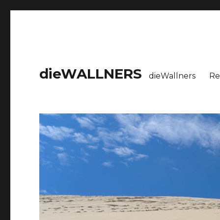
dieWALLNERS
dieWallners
Re