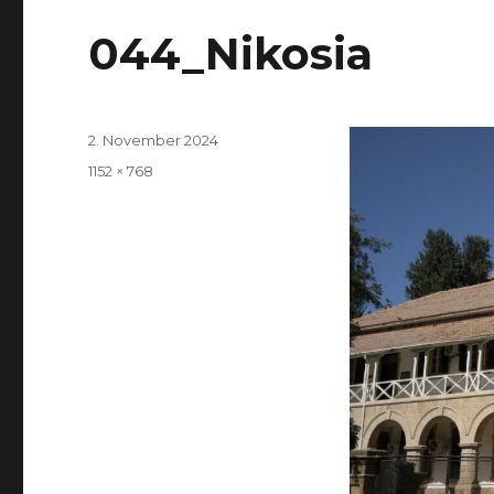
044_Nikosia
Veröffentlicht
2. November 2024
am
Volle
1152 × 768
Größe