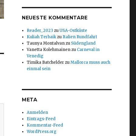
NEUESTE KOMMENTARE
Reader_2023
zu
USA-Ostküste
Kuliah Terbaik
zu
Italien Rundfahrt
Taunya Montalvan
zu
Südengland
Vanetta Kolehmainen
zu
Carneval in
Venedig
Timika Batchelder
zu
Mallorca muss auch
einmal sein
META
Anmelden
Eintrags-Feed
Kommentar-Feed
WordPress.org