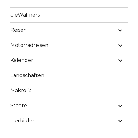
dieWallners
Unterme
Reisen
anzeige
Unterme
Motorradreisen
anzeige
Unterme
Kalender
anzeige
Landschaften
Makro´s
Unterme
Städte
anzeige
Unterme
Tierbilder
anzeige