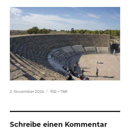
Veröffentlicht
Volle
2. November 2024
1152 × 768
am
Größe
Schreibe einen Kommentar