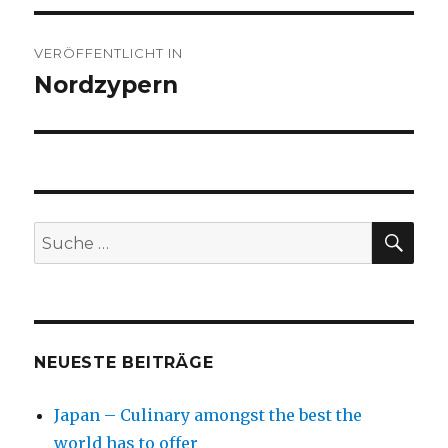
Beitragsnavigation
VERÖFFENTLICHT IN
Nordzypern
SU
Suche
nach:
NEUESTE BEITRÄGE
Japan – Culinary amongst the best the
world has to offer