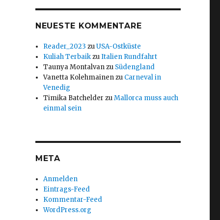
NEUESTE KOMMENTARE
Reader_2023
zu
USA-Ostküste
Kuliah Terbaik
zu
Italien Rundfahrt
Taunya Montalvan
zu
Südengland
Vanetta Kolehmainen
zu
Carneval in
Venedig
Timika Batchelder
zu
Mallorca muss auch
einmal sein
META
Anmelden
Eintrags-Feed
Kommentar-Feed
WordPress.org