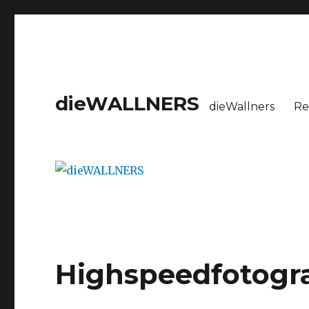
dieWALLNERS
dieWallners
Re
Highspeedfotogra