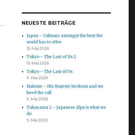
NEUESTE BEITRÄGE
Japan – Culinary amongst the best the
world has to offer
15. Mai 2026
Tokyo – The Last of Us 2
15. Mai 2026
Tokyo – The Last of Us
11. Mai 2026
Hakone – His Majesty beckons and we
heed the call
9. Mai 2026
Takayama 2 – Japanese Alps is what we
do
5. Mai 2026