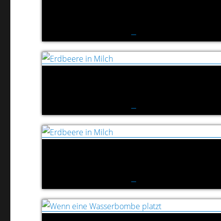
Wassertropfen trifft Wassertropfen
Erdbeere in Milch
Erdbeere in Milch