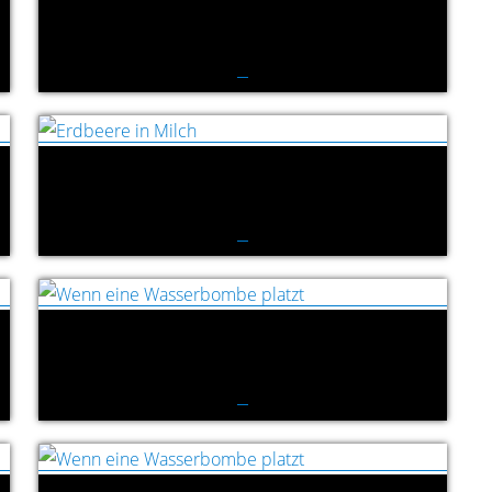
Erdbeere in Milch
Erdbeere in Milch
Wenn eine Wasserbombe platzt