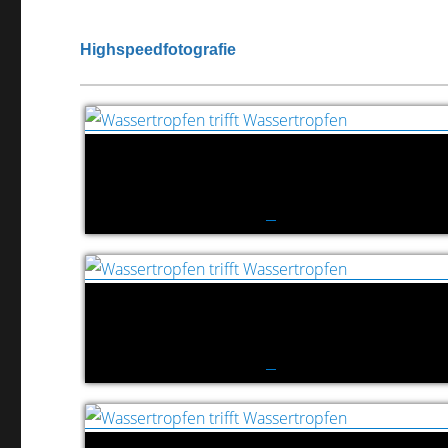
Highspeedfotografie
Wassertropfen trifft Wassertropfen
Wassertropfen trifft Wassertropfen